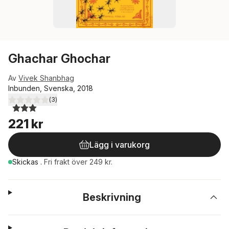
Ghachar Ghochar
Av
Vivek Shanbhag
Inbunden, Svenska, 2018
(
3
)
3,0
utav 5 stjärnor. Totalt antal röster:
221 kr
Lägg i varukorg
Skickas
.
Fri frakt över 249 kr.
Beskrivning