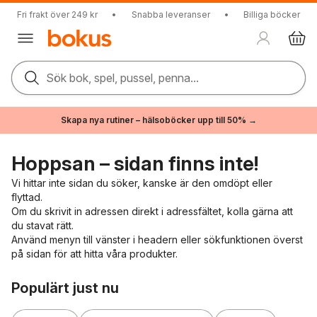
Fri frakt över 249 kr
•
Snabba leveranser
•
Billiga böcker
Sök bok, spel, pussel, penna...
Skapa nya rutiner – hälsoböcker upp till 50% →
Hoppsan – sidan finns inte!
Vi hittar inte sidan du söker, kanske är den omdöpt eller
flyttad.
Om du skrivit in adressen direkt i adressfältet, kolla gärna att
du stavat rätt.
Använd menyn till vänster i headern eller sökfunktionen överst
på sidan för att hitta våra produkter.
Hoppa över listan
Populärt just nu