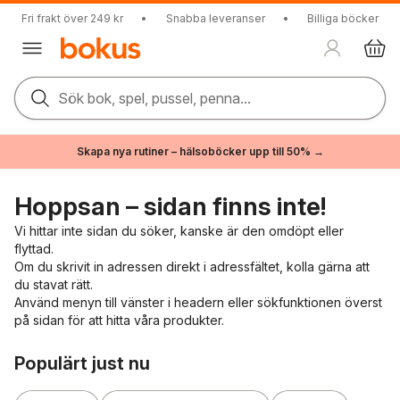
Fri frakt över 249 kr
•
Snabba leveranser
•
Billiga böcker
Sök bok, spel, pussel, penna...
Skapa nya rutiner – hälsoböcker upp till 50% →
Hoppsan – sidan finns inte!
Vi hittar inte sidan du söker, kanske är den omdöpt eller
flyttad.
Om du skrivit in adressen direkt i adressfältet, kolla gärna att
du stavat rätt.
Använd menyn till vänster i headern eller sökfunktionen överst
på sidan för att hitta våra produkter.
Hoppa över listan
Populärt just nu