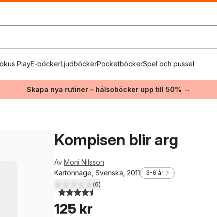
okus Play
E-böcker
Ljudböcker
Pocketböcker
Spel och pussel
Skapa nya rutiner – hälsoböcker upp till 50% →
Kompisen blir arg
Av
Moni Nilsson
Kartonnage, Svenska, 2011
3-6 år
(
6
)
4,5
utav 5 stjärnor. Totalt antal röster:
125 kr