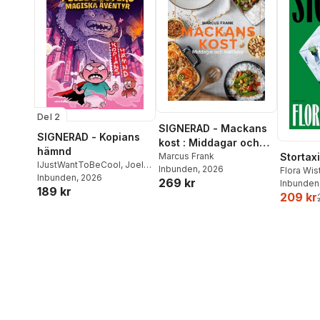
Del 2
SIGNERAD - Mackans
SIGNERAD - Kopians
kost : Middagar och
hämnd
matlådor
Marcus Frank
Stortaxi
IJustWantToBeCool
,
Joel
Inbunden
, 2026
Flora Wi
Adolphson
Inbunden
, 2026
,
Emil Ejdemo
269 kr
Inbunden
189 kr
Beer
,
Victor Beer
209 kr