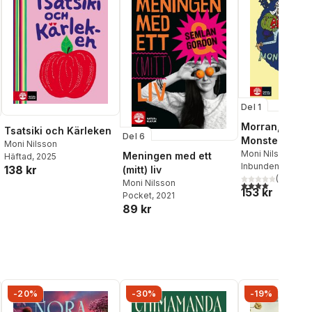
Del 1
Morran, Frass
Tsatsiki och Kärleken
Del 6
Monsterexped
Moni Nilsson
Moni Nilsson
Meningen med ett
Häftad
, 2025
Inbunden
, 2023
138 kr
(mitt) liv
(
2
)
Moni Nilsson
4,0
utav 5 stjärnor
153 kr
al röster:
Pocket
, 2021
89 kr
-20%
-30%
-19%