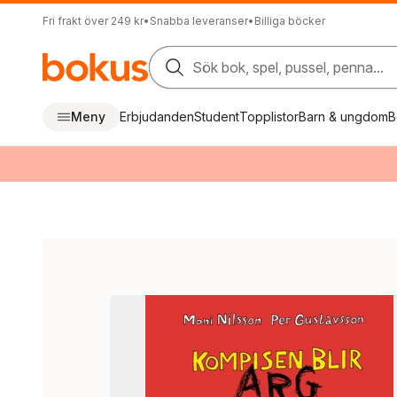
Fri frakt över 249 kr
•
Snabba leveranser
•
Billiga böcker
Sök bok, spel, pussel, penna...
Meny
Erbjudanden
Student
Topplistor
Barn & ungdom
B