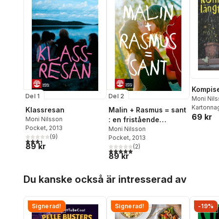
Kompise
Del 1
Del 2
Moni Nil
Gustavss
Kartonna
Klassresan
Malin + Rasmus = sant
69 kr
Moni Nilsson
: en fristående
Pocket
, 2013
fortsättning på
Moni Nilsson
(
9
)
Pocket
, 2013
Klassresan
3,4
utav 5 stjärnor. Totalt antal röster:
89 kr
(
2
)
5,0
utav 5 stjärnor. Totalt antal röster:
89 kr
Hoppa över listan
Du kanske också är intresserad av
Signerad!
Signerad!
-19%