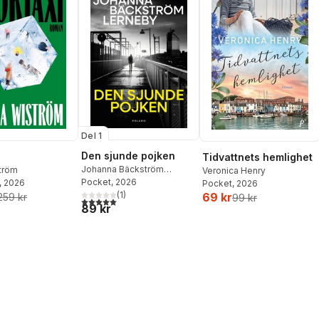
Del 1
Den sjunde pojken
Tidvattnets hemlighet
Johanna Bäckström
ström
Veronica Henry
Lerneby
Pocket
, 2026
, 2026
Pocket
, 2026
(
1
)
69 kr
259 kr
99 kr
5,0
utav 5 stjärnor. Totalt antal röster:
89 kr