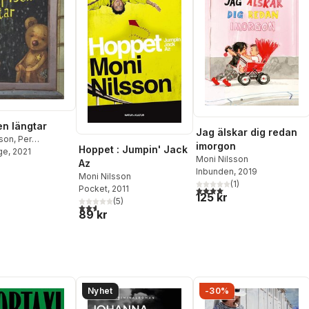
n längtar
Jag älskar dig redan
sson
,
Per
imorgon
Hoppet : Jumpin' Jack
on
ge
, 2021
Moni Nilsson
Az
Inbunden
, 2019
Moni Nilsson
(
1
)
Pocket
, 2011
4,0
utav 5 stjärnor. Totalt ant
125 kr
(
5
)
2,6
utav 5 stjärnor. Totalt antal röster:
89 kr
Nyhet
-30%