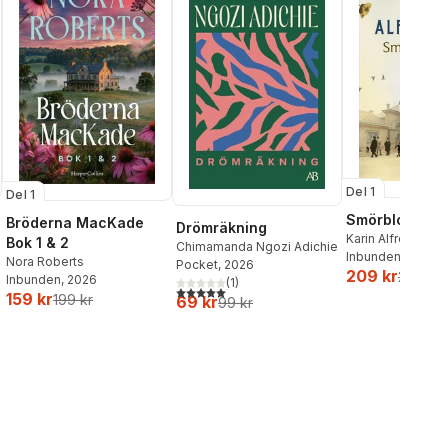
Del 1
Del 1
Smörblommor 
Bröderna MacKade
Drömräkning
Karin Alfredsson
Bok 1 & 2
Chimamanda Ngozi Adichie
Inbunden
, 2026
Nora Roberts
Pocket
, 2026
209 kr
259 kr
Inbunden
, 2026
(
1
)
5,0
utav 5 stjärnor. Totalt antal röster:
159 kr
199 kr
69 kr
99 kr