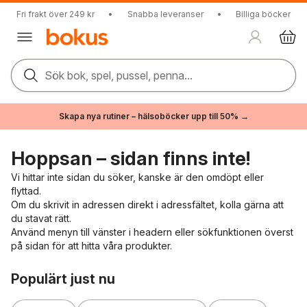
Fri frakt över 249 kr
•
Snabba leveranser
•
Billiga böcker
Sök bok, spel, pussel, penna...
Skapa nya rutiner – hälsoböcker upp till 50% →
Hoppsan – sidan finns inte!
Vi hittar inte sidan du söker, kanske är den omdöpt eller
flyttad.
Om du skrivit in adressen direkt i adressfältet, kolla gärna att
du stavat rätt.
Använd menyn till vänster i headern eller sökfunktionen överst
på sidan för att hitta våra produkter.
Hoppa över listan
Populärt just nu