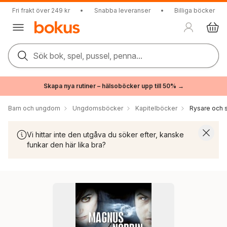
Fri frakt över 249 kr
•
Snabba leveranser
•
Billiga böcker
Sök bok, spel, pussel, penna...
Skapa nya rutiner – hälsoböcker upp till 50% →
Barn och ungdom
Ungdomsböcker
Kapitelböcker
Rysare och s
Vi hittar inte den utgåva du söker efter, kanske
funkar den här lika bra?