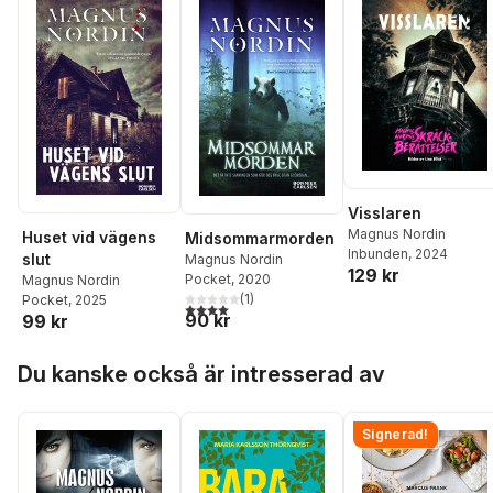
Visslaren
Magnus Nordin
Huset vid vägens
Midsommarmorden
Inbunden
, 2024
slut
Magnus Nordin
129 kr
Pocket
, 2020
Magnus Nordin
(
1
)
Pocket
, 2025
4,0
utav 5 stjärnor. Totalt antal röster:
90 kr
99 kr
Hoppa över listan
Du kanske också är intresserad av
Signerad!