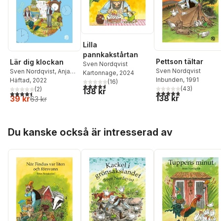
Lilla
pannkakstårtan
Pettson tältar
Lär dig klockan
Sven Nordqvist
Sven Nordqvist
Sven Nordqvist
,
Anja
Kartonnage
, 2024
Inbunden
, 1991
Eriksson
Häftad
, 2022
(
16
)
4,6
utav 5 stjärnor. Totalt antal röster:
(
43
)
(
2
)
138 kr
4,8
utav 5 stjärnor. Tota
4,5
utav 5 stjärnor. Totalt antal röster:
138 kr
39 kr
63 kr
Hoppa över listan
Du kanske också är intresserad av