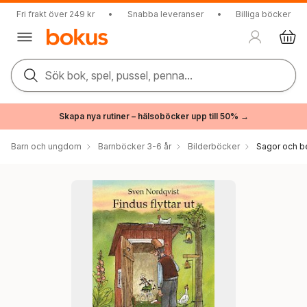
Fri frakt över 249 kr
•
Snabba leveranser
•
Billiga böcker
Sök bok, spel, pussel, penna...
Skapa nya rutiner – hälsoböcker upp till 50% →
Barn och ungdom
Barnböcker 3-6 år
Bilderböcker
Sagor och be