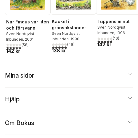
Kackel i
Tuppens minut
När Findus var liten
grönsakslandet
Sven Nordqvist
och försvann
Inbunden
, 1996
Sven Nordqvist
Sven Nordqvist
(
16
)
Inbunden
, 1990
Inbunden
, 2001
4,7
utav 5 stjärnor. Tota
142 kr
(
48
)
(
58
)
4,9
utav 5 stjärnor. Totalt antal röster:
4,7
utav 5 stjärnor. Totalt antal röster:
138 kr
142 kr
Mina sidor
Hjälp
Om Bokus