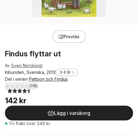
Provläs
Findus flyttar ut
Av
Sven Nordqvist
Inbunden, Svenska, 2012
3-6 år
Del i serien
Pettson och Findus
(
119
)
4,5
utav 5 stjärnor. Totalt antal röster:
142 kr
Lägg i varukorg
.
Fri frakt över 249 kr.