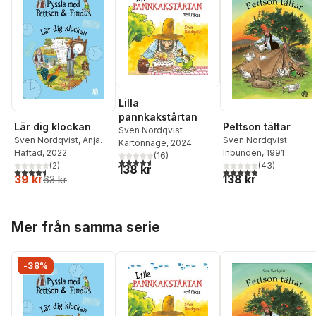
Lilla
pannkakstårtan
Pettson tältar
Lär dig klockan
Sven Nordqvist
Sven Nordqvist
Sven Nordqvist
,
Anja
Kartonnage
, 2024
Inbunden
, 1991
Eriksson
Häftad
, 2022
(
16
)
4,6
utav 5 stjärnor. Totalt antal röster:
(
43
)
(
2
)
138 kr
4,8
utav 5 stjärnor. Tota
4,5
utav 5 stjärnor. Totalt antal röster:
138 kr
39 kr
63 kr
Hoppa över listan
Mer från samma serie
-38%