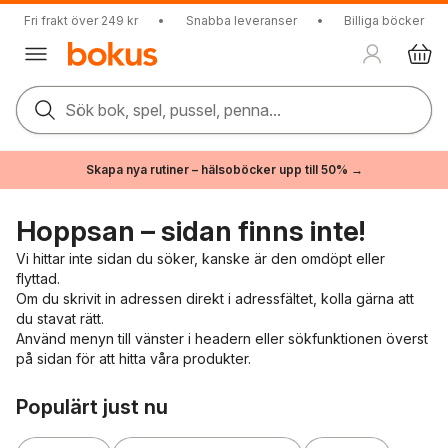
Fri frakt över 249 kr
•
Snabba leveranser
•
Billiga böcker
Sök bok, spel, pussel, penna...
Skapa nya rutiner – hälsoböcker upp till 50% →
Hoppsan – sidan finns inte!
Vi hittar inte sidan du söker, kanske är den omdöpt eller
flyttad.
Om du skrivit in adressen direkt i adressfältet, kolla gärna att
du stavat rätt.
Använd menyn till vänster i headern eller sökfunktionen överst
på sidan för att hitta våra produkter.
Hoppa över listan
Populärt just nu