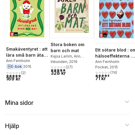
Stora boken om
Smakäventyret : att
Ett sötare blod : o
barn och mat
lära små barn äta
hälsoeffekterna a
Kajsa Lamm
,
Ann
mat
Ann Fernholm
ett sekel med
Ann Fernholm
Fernholm
Inbunden
, 2019
E-bok
2015
Pocket
, 2015
(
27
)
socker
4,9
utav 5 stjärnor. Totalt antal röster:
328 kr
(
74
)
(
2
)
4,6
utav 5 stjärnor. Tota
5,0
utav 5 stjärnor. Totalt antal röster:
71 kr
169 kr
Mina sidor
Hjälp