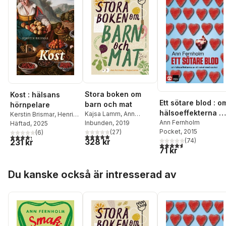
Stora boken om
Kost : hälsans
Ett sötare blod : o
barn och mat
hörnpelare
hälsoeffekterna a
Kajsa Lamm
,
Ann
Kerstin Brismar
,
Henrik
ett sekel med
Ann Fernholm
Fernholm
Inbunden
, 2019
Ennart
Häftad
,
, 2025
Robert Caesar
,
Pocket
, 2015
(
27
)
Amrendra Mishra
(
6
)
,
Valter
socker
4,9
utav 5 stjärnor. Totalt antal röster:
4,3
utav 5 stjärnor. Totalt antal röster:
328 kr
(
74
)
231 kr
Longo
,
Ann Fernholm
,
4,6
utav 5 stjärnor. Tota
71 kr
Stine Störsrud
,
Alicja
Wolk
,
Richard
Hoppa över listan
Tellström
,
Carl Jan
Du kanske också är intresserad av
Granqvist