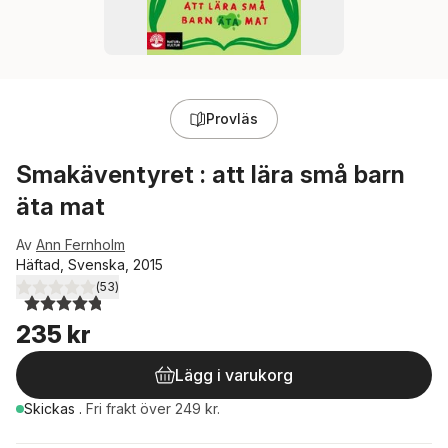
Provläs
Smakäventyret : att lära små barn
äta mat
Av
Ann Fernholm
Häftad, Svenska, 2015
(
53
)
4,8
utav 5 stjärnor. Totalt antal röster:
235 kr
Lägg i varukorg
Skickas
.
Fri frakt över 249 kr.