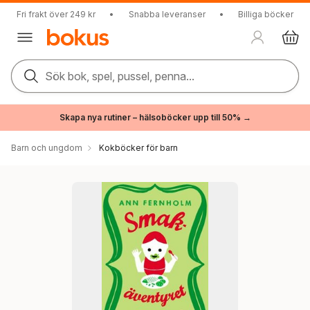
Fri frakt över 249 kr
•
Snabba leveranser
•
Billiga böcker
Sök bok, spel, pussel, penna...
Skapa nya rutiner – hälsoböcker upp till 50% →
Barn och ungdom
Kokböcker för barn