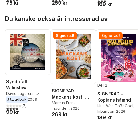
3,0
utav 5 stjärnor. Tota
76 kr
259 kr
169 kr
Hoppa över listan
Du kanske också är intresserad av
Signerad!
Signerad!
Syndafall i
Del 2
Wilmslow
SIGNERAD -
SIGNERAD -
David Lagercrantz
Mackans kost :
Ljudbok
2009
Kopians hämnd
Middagar och
Marcus Frank
IJustWantToBeCool
,
(
7
)
4,0
utav 5 stjärnor. Totalt antal röster:
Inbunden
, 2026
matlådor
99 kr
Joel Adolphson
Inbunden
, 2026
,
Emil
269 kr
189 kr
Ejdemo Beer
,
Victor
Beer