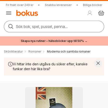
Fri frakt över 249 kr
•
Snabba leveranser
•
Billiga böcker
Sök bok, spel, pussel, penna...
Skapa nya rutiner – hälsoböcker upp till 50% →
Skönlitteratur
Romaner
Moderna och samtida romaner
Vi hittar inte den utgåva du söker efter, kanske
funkar den här lika bra?