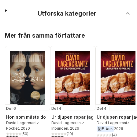
Utforska kategorier
Hoppa över listan
Mer från samma författare
Del 6
Del 4
Del 4
Hon som måste dö
Ur djupen ropar jag
Ur djupen ropar ja
David Lagercrantz
David Lagercrantz
David Lagercrantz
Pocket
, 2020
Inbunden
, 2026
E-bok
2026
(
50
)
(
10
)
(
4
)
3,8
utav 5 stjärnor. Totalt antal röster:
4,0
utav 5 stjärnor. Totalt antal röster: