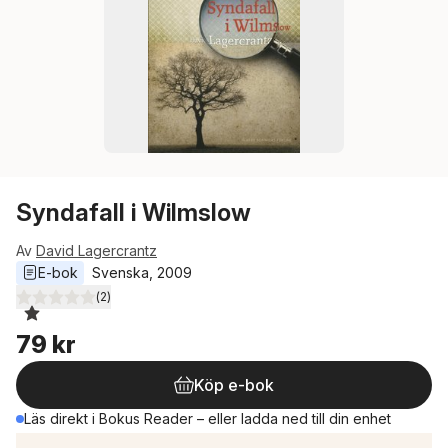
Syndafall i Wilmslow
Av
David Lagercrantz
E-bok
Svenska
, 
2009
(
2
)
1,0
utav 5 stjärnor. Totalt antal röster:
79 kr
Köp e-bok
Läs direkt i Bokus Reader – eller ladda ned till din enhet