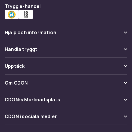
Trygg e-handel
Hjälp och information
Vanliga frågor
Handla tryggt
Spåra paket
Betalning
Upptäck
Ångra & Returnera här
Leverans
Kategorier
Kundservice
Om CDON
Villkor & policy
Varumärken
Om oss
Återkallelser
CDON:s Marknadsplats
Guider
Kundrecensioner
Sälj på CDON
Shopit.se
CDON i sociala medier
Karriär på CDON
Bli affiliate