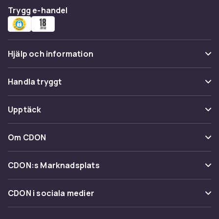
Trygg e-handel
Hjälp och information
Vanliga frågor
Handla tryggt
Spåra paket
Betalning
Upptäck
Ångra & Returnera här
Leverans
Kategorier
Kundservice
Om CDON
Villkor & policy
Varumärken
Om oss
Återkallelser
CDON:s Marknadsplats
Guider
Kundrecensioner
Sälj på CDON
Shopit.se
CDON i sociala medier
Karriär på CDON
Bli affiliate