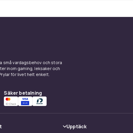
ina små vardagsbehov och stora
kter inom gaming, leksaker och
ylar för livet helt enkelt.
Säker betalning
t
Upptäck