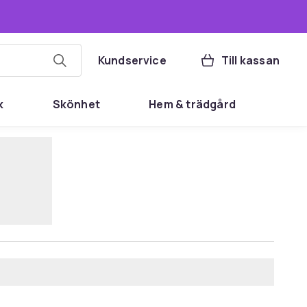
Kundservice
Till kassan
k
Skönhet
Hem & trädgård