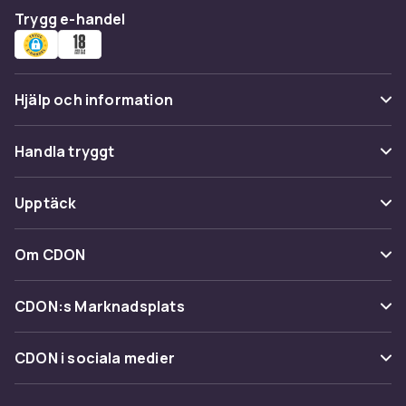
Trygg e-handel
Hjälp och information
Vanliga frågor
Handla tryggt
Spåra paket
Betalning
Upptäck
Ångra & Returnera här
Leverans
Kategorier
Kundservice
Om CDON
Villkor & policy
Varumärken
Om oss
Återkallelser
CDON:s Marknadsplats
Guider
Kundrecensioner
Sälj på CDON
Shopit.se
CDON i sociala medier
Karriär på CDON
Bli affiliate