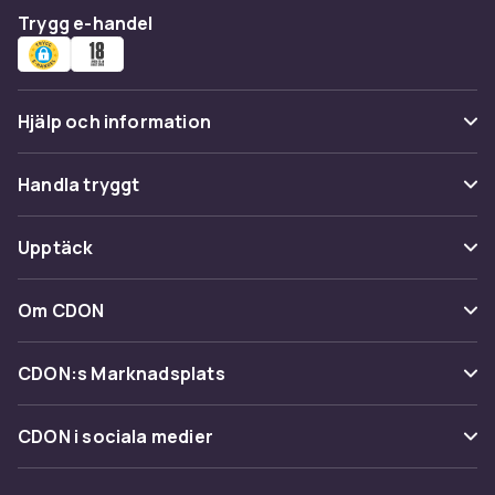
Trygg e-handel
Hjälp och information
Vanliga frågor
Handla tryggt
Spåra paket
Betalning
Upptäck
Ångra & Returnera här
Leverans
Kategorier
Kundservice
Om CDON
Villkor & policy
Varumärken
Om oss
Återkallelser
CDON:s Marknadsplats
Guider
Kundrecensioner
Sälj på CDON
Shopit.se
CDON i sociala medier
Karriär på CDON
Bli affiliate