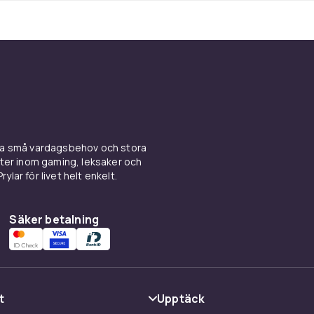
ina små vardagsbehov och stora
kter inom gaming, leksaker och
ylar för livet helt enkelt.
Säker betalning
t
Upptäck