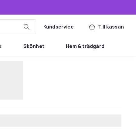
Kundservice
Till kassan
k
Skönhet
Hem & trädgård