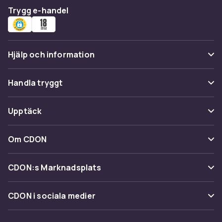
Trygg e-handel
Hjälp och information
Vanliga frågor
Handla tryggt
Spåra paket
Betalning
Upptäck
Ångra & Returnera här
Leverans
Kategorier
Kundservice
Om CDON
Villkor & policy
Varumärken
Om oss
Återkallelser
CDON:s Marknadsplats
Guider
Kundrecensioner
Sälj på CDON
Shopit.se
CDON i sociala medier
Karriär på CDON
Bli affiliate