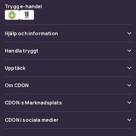
Trygg e-handel
Hjälp och information
Vanliga frågor
Handla tryggt
Spåra paket
Betalning
Upptäck
Ångra & Returnera här
Leverans
Kategorier
Kundservice
Om CDON
Villkor & policy
Varumärken
Om oss
Återkallelser
CDON:s Marknadsplats
Guider
Kundrecensioner
Sälj på CDON
Shopit.se
CDON i sociala medier
Karriär på CDON
Bli affiliate