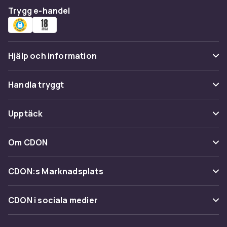
Trygg e-handel
Hjälp och information
Vanliga frågor
Handla tryggt
Spåra paket
Betalning
Upptäck
Ångra & Returnera här
Leverans
Kategorier
Kundservice
Om CDON
Villkor & policy
Varumärken
Om oss
Återkallelser
CDON:s Marknadsplats
Guider
Kundrecensioner
Sälj på CDON
Shopit.se
CDON i sociala medier
Karriär på CDON
Bli affiliate