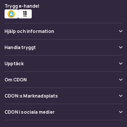
Trygg e-handel
Hjälp och information
Vanliga frågor
Handla tryggt
Spåra paket
Betalning
Upptäck
Ångra & Returnera här
Leverans
Kategorier
Kundservice
Om CDON
Villkor & policy
Varumärken
Om oss
Återkallelser
CDON:s Marknadsplats
Guider
Kundrecensioner
Sälj på CDON
Shopit.se
CDON i sociala medier
Karriär på CDON
Bli affiliate