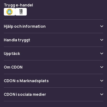
Trygg e-handel
Hjälp och information
Vanliga frågor
Handla tryggt
Spåra paket
Betalning
Upptäck
Ångra & Returnera här
Leverans
Kategorier
Kundservice
Om CDON
Villkor & policy
Varumärken
Om oss
Återkallelser
CDON:s Marknadsplats
Guider
Kundrecensioner
Sälj på CDON
Shopit.se
CDON i sociala medier
Karriär på CDON
Bli affiliate