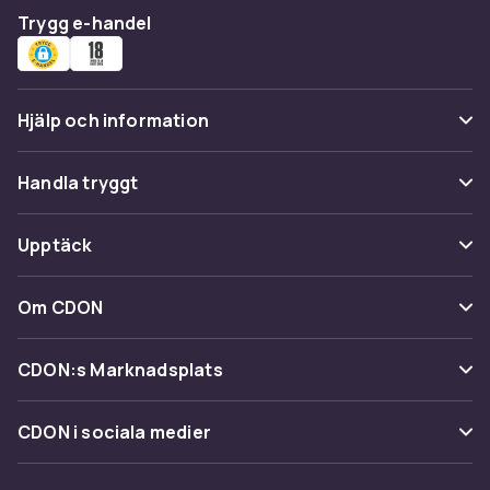
Trygg e-handel
Hjälp och information
Vanliga frågor
Handla tryggt
Spåra paket
Betalning
Upptäck
Ångra & Returnera här
Leverans
Kategorier
Kundservice
Om CDON
Villkor & policy
Varumärken
Om oss
Återkallelser
CDON:s Marknadsplats
Guider
Kundrecensioner
Sälj på CDON
Shopit.se
CDON i sociala medier
Karriär på CDON
Bli affiliate