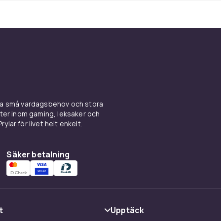
ina små vardagsbehov och stora
kter inom gaming, leksaker och
ylar för livet helt enkelt.
Säker betalning
t
Upptäck