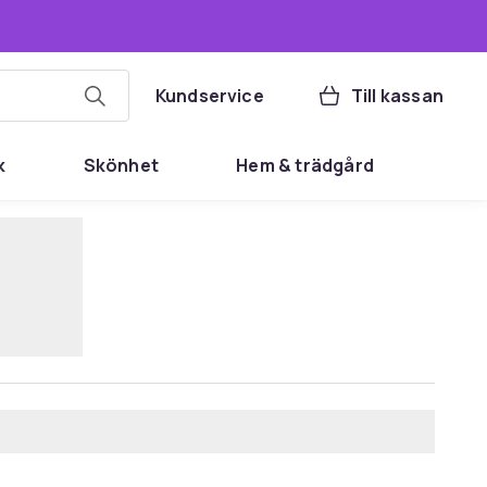
Kundservice
Till kassan
k
Skönhet
Hem & trädgård