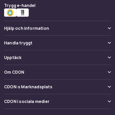
Trygg e-handel
Hjälp och information
Vanliga frågor
Handla tryggt
Spåra paket
Betalning
Upptäck
Ångra & Returnera här
Leverans
Kategorier
Kundservice
Om CDON
Villkor & policy
Varumärken
Om oss
Återkallelser
CDON:s Marknadsplats
Guider
Kundrecensioner
Sälj på CDON
Shopit.se
CDON i sociala medier
Karriär på CDON
Bli affiliate