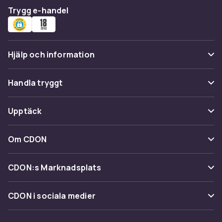
Trygg e-handel
Hjälp och information
Vanliga frågor
Handla tryggt
Spåra paket
Betalning
Upptäck
Ångra & Returnera här
Leverans
Kategorier
Kundservice
Om CDON
Villkor & policy
Varumärken
Om oss
Återkallelser
CDON:s Marknadsplats
Guider
Kundrecensioner
Sälj på CDON
Shopit.se
CDON i sociala medier
Karriär på CDON
Bli affiliate