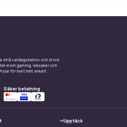
ina små vardagsbehov och stora
kter inom gaming, leksaker och
ylar för livet helt enkelt.
Säker betalning
t
Upptäck