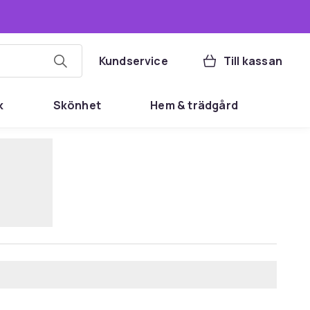
Kundservice
Till kassan
k
Skönhet
Hem & trädgård