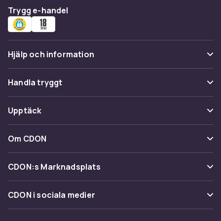
Trygg e-handel
Hjälp och information
Vanliga frågor
Handla tryggt
Spåra paket
Betalning
Upptäck
Ångra & Returnera här
Leverans
Kategorier
Kundservice
Om CDON
Villkor & policy
Varumärken
Om oss
Återkallelser
CDON:s Marknadsplats
Guider
Kundrecensioner
Sälj på CDON
Shopit.se
CDON i sociala medier
Karriär på CDON
Bli affiliate