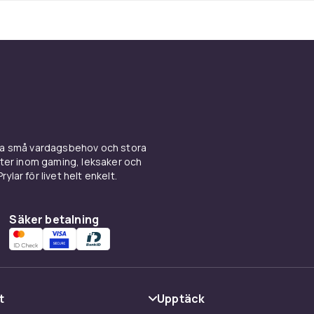
ina små vardagsbehov och stora
kter inom gaming, leksaker och
ylar för livet helt enkelt.
Säker betalning
t
Upptäck