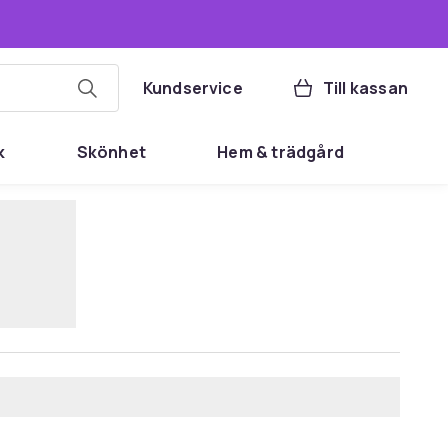
Kundservice
Till kassan
k
Skönhet
Hem & trädgård