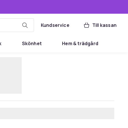
Kundservice
Till kassan
k
Skönhet
Hem & trädgård