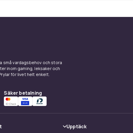
ina små vardagsbehov och stora
kter inom gaming, leksaker och
ylar för livet helt enkelt.
Säker betalning
t
Upptäck