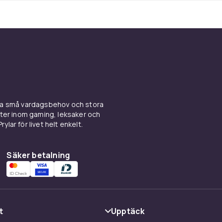
ina små vardagsbehov och stora
kter inom gaming, leksaker och
ylar för livet helt enkelt.
Säker betalning
t
Upptäck