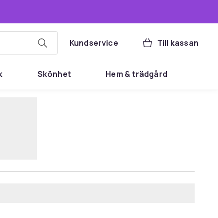
Kundservice
Till kassan
k
Skönhet
Hem & trädgård