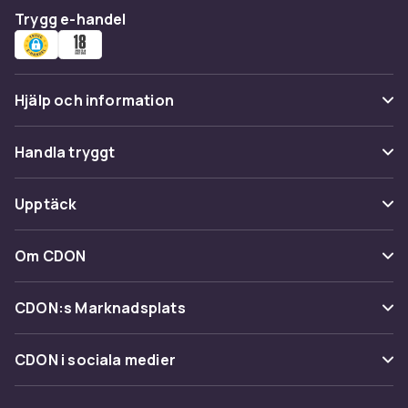
Trygg e-handel
Hjälp och information
Vanliga frågor
Handla tryggt
Spåra paket
Betalning
Upptäck
Ångra & Returnera här
Leverans
Kategorier
Kundservice
Om CDON
Villkor & policy
Varumärken
Om oss
Återkallelser
CDON:s Marknadsplats
Guider
Kundrecensioner
Sälj på CDON
Shopit.se
CDON i sociala medier
Karriär på CDON
Bli affiliate