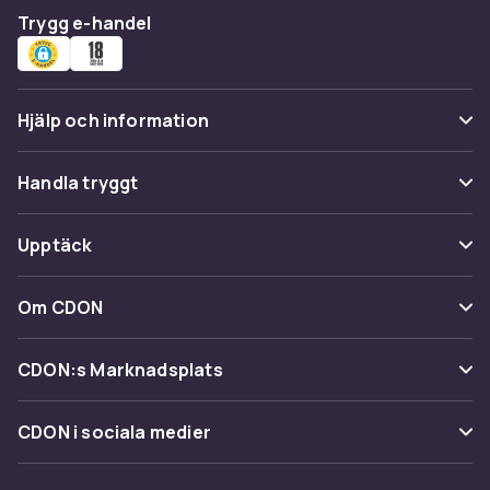
Trygg e-handel
Hjälp och information
Vanliga frågor
Handla tryggt
Spåra paket
Betalning
Upptäck
Ångra & Returnera här
Leverans
Kategorier
Kundservice
Om CDON
Villkor & policy
Varumärken
Om oss
Återkallelser
CDON:s Marknadsplats
Guider
Kundrecensioner
Sälj på CDON
Shopit.se
CDON i sociala medier
Karriär på CDON
Bli affiliate