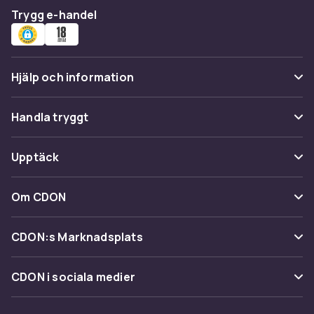
Trygg e-handel
Hjälp och information
Vanliga frågor
Handla tryggt
Spåra paket
Betalning
Upptäck
Ångra & Returnera här
Leverans
Kategorier
Kundservice
Om CDON
Villkor & policy
Varumärken
Om oss
Återkallelser
CDON:s Marknadsplats
Guider
Kundrecensioner
Sälj på CDON
Shopit.se
CDON i sociala medier
Karriär på CDON
Bli affiliate