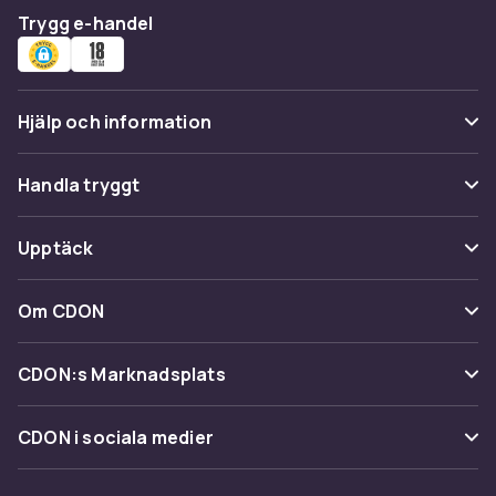
Trygg e-handel
Hjälp och information
Vanliga frågor
Handla tryggt
Spåra paket
Betalning
Upptäck
Ångra & Returnera här
Leverans
Kategorier
Kundservice
Om CDON
Villkor & policy
Varumärken
Om oss
Återkallelser
CDON:s Marknadsplats
Guider
Kundrecensioner
Sälj på CDON
Shopit.se
CDON i sociala medier
Karriär på CDON
Bli affiliate