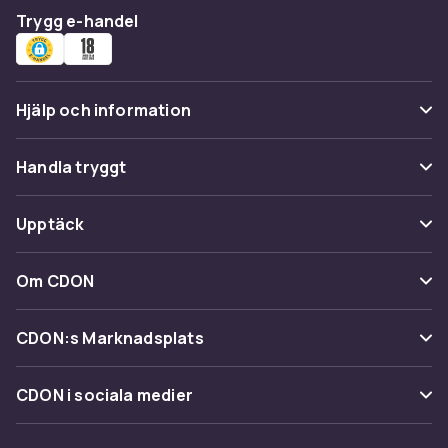
Trygg e-handel
Hjälp och information
Vanliga frågor
Handla tryggt
Spåra paket
Betalning
Upptäck
Ångra & Returnera här
Leverans
Kategorier
Kundservice
Om CDON
Villkor & policy
Varumärken
Om oss
Återkallelser
CDON:s Marknadsplats
Guider
Kundrecensioner
Sälj på CDON
Shopit.se
CDON i sociala medier
Karriär på CDON
Bli affiliate