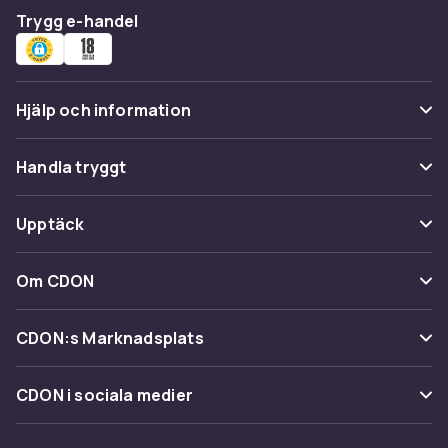
Trygg e-handel
Hjälp och information
Vanliga frågor
Handla tryggt
Spåra paket
Betalning
Upptäck
Ångra & Returnera här
Leverans
Kategorier
Kundservice
Om CDON
Villkor & policy
Varumärken
Om oss
Återkallelser
CDON:s Marknadsplats
Guider
Kundrecensioner
Sälj på CDON
Shopit.se
CDON i sociala medier
Karriär på CDON
Bli affiliate