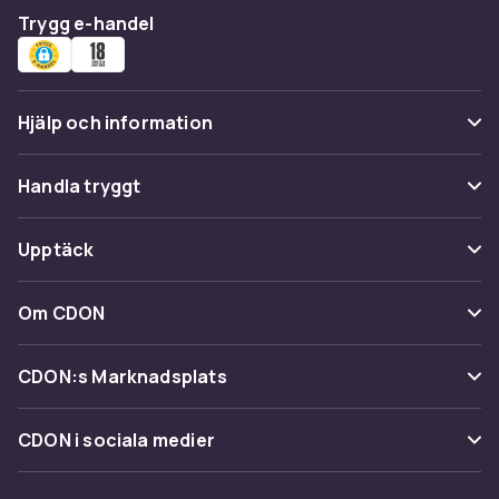
Trygg e-handel
Hjälp och information
Vanliga frågor
Handla tryggt
Spåra paket
Betalning
Upptäck
Ångra & Returnera här
Leverans
Kategorier
Kundservice
Om CDON
Villkor & policy
Varumärken
Om oss
Återkallelser
CDON:s Marknadsplats
Guider
Kundrecensioner
Sälj på CDON
Shopit.se
CDON i sociala medier
Karriär på CDON
Bli affiliate