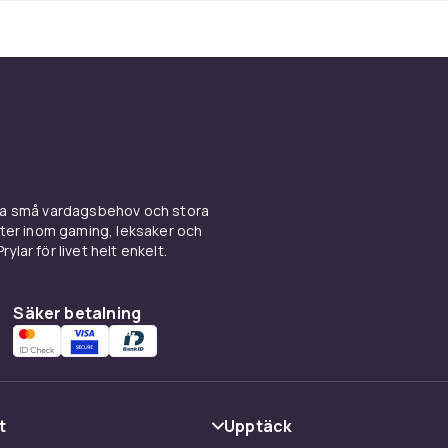
ina små vardagsbehov och stora
kter inom gaming, leksaker och
ylar för livet helt enkelt.
Säker betalning
t
Upptäck