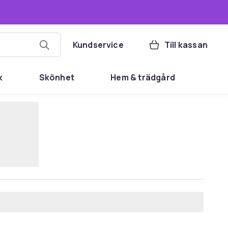
Kundservice
Till kassan
k
Skönhet
Hem & trädgård