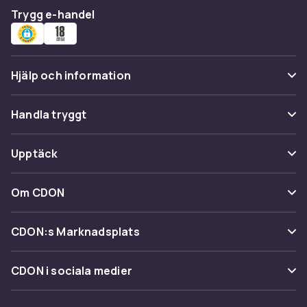
Trygg e-handel
Hjälp och information
Vanliga frågor
Handla tryggt
Spåra paket
Betalning
Upptäck
Ångra & Returnera här
Leverans
Kategorier
Kundservice
Om CDON
Villkor & policy
Varumärken
Om oss
Återkallelser
CDON:s Marknadsplats
Guider
Kundrecensioner
Sälj på CDON
Shopit.se
CDON i sociala medier
Karriär på CDON
Bli affiliate