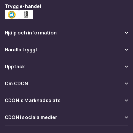
Trygg e-handel
Hjälp och information
Vanliga frågor
Handla tryggt
Spåra paket
Betalning
Upptäck
Ångra & Returnera här
Leverans
Kategorier
Kundservice
Om CDON
Villkor & policy
Varumärken
Om oss
Återkallelser
CDON:s Marknadsplats
Guider
Kundrecensioner
Sälj på CDON
Shopit.se
CDON i sociala medier
Karriär på CDON
Bli affiliate