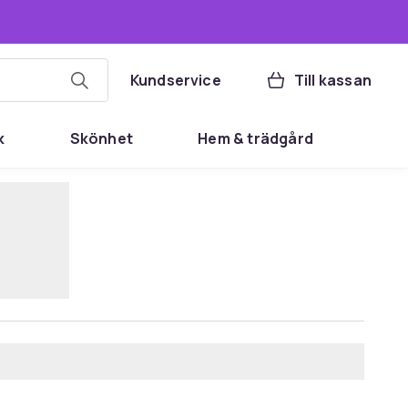
Kundservice
Till kassan
k
Skönhet
Hem & trädgård