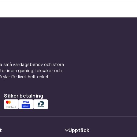
ina små vardagsbehov och stora
kter inom gaming, leksaker och
ylar för livet helt enkelt.
Säker betalning
t
Upptäck