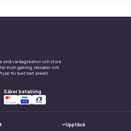
ina små vardagsbehov och stora
kter inom gaming, leksaker och
ylar för livet helt enkelt.
Säker betalning
t
Upptäck