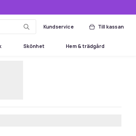
Kundservice
Till kassan
k
Skönhet
Hem & trädgård