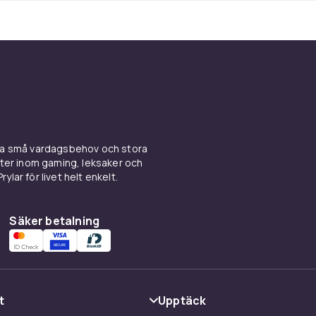
ina små vardagsbehov och stora
kter inom gaming, leksaker och
ylar för livet helt enkelt.
Säker betalning
t
Upptäck