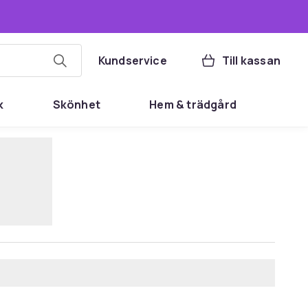
Kundservice
Till kassan
k
Skönhet
Hem & trädgård