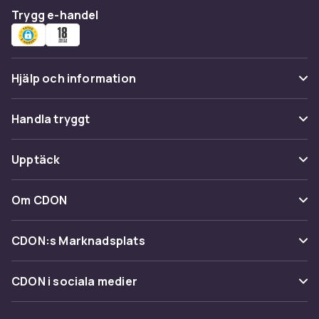
Trygg e-handel
Hjälp och information
Vanliga frågor
Handla tryggt
Spåra paket
Betalning
Upptäck
Ångra & Returnera här
Leverans
Kategorier
Kundservice
Om CDON
Villkor & policy
Varumärken
Om oss
Återkallelser
CDON:s Marknadsplats
Guider
Kundrecensioner
Sälj på CDON
Shopit.se
CDON i sociala medier
Karriär på CDON
Bli affiliate