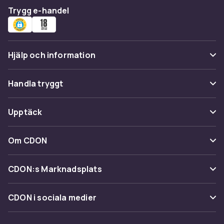
Trygg e-handel
Hjälp och information
Vanliga frågor
Handla tryggt
Spåra paket
Betalning
Upptäck
Ångra & Returnera här
Leverans
Kategorier
Kundservice
Om CDON
Villkor & policy
Varumärken
Om oss
Återkallelser
CDON:s Marknadsplats
Guider
Kundrecensioner
Sälj på CDON
Shopit.se
CDON i sociala medier
Karriär på CDON
Bli affiliate