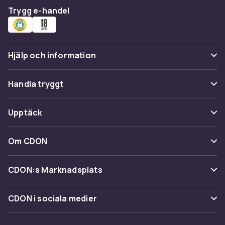
Trygg e-handel
Hjälp och information
Vanliga frågor
Handla tryggt
Spåra paket
Betalning
Upptäck
Ångra & Returnera här
Leverans
Kategorier
Kundservice
Om CDON
Villkor & policy
Varumärken
Om oss
Återkallelser
CDON:s Marknadsplats
Guider
Kundrecensioner
Sälj på CDON
Shopit.se
CDON i sociala medier
Karriär på CDON
Bli affiliate