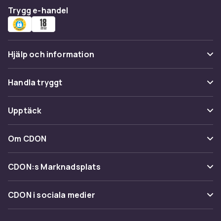
Trygg e-handel
Hjälp och information
Vanliga frågor
Handla tryggt
Spåra paket
Betalning
Upptäck
Ångra & Returnera här
Leverans
Kategorier
Kundservice
Om CDON
Villkor & policy
Varumärken
Om oss
Återkallelser
CDON:s Marknadsplats
Guider
Kundrecensioner
Sälj på CDON
Shopit.se
CDON i sociala medier
Karriär på CDON
Bli affiliate