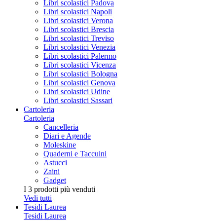
Libri scolastici Padova
Libri scolastici Napoli
Libri scolastici Verona
Libri scolastici Brescia
Libri scolastici Treviso
Libri scolastici Venezia
Libri scolastici Palermo
Libri scolastici Vicenza
Libri scolastici Bologna
Libri scolastici Genova
Libri scolastici Udine
Libri scolastici Sassari
Cartoleria
Cartoleria
Cancelleria
Diari e Agende
Moleskine
Quaderni e Taccuini
Astucci
Zaini
Gadget
I 3 prodotti più venduti
Vedi tutti
Tesi
di Laurea
Tesi
di Laurea