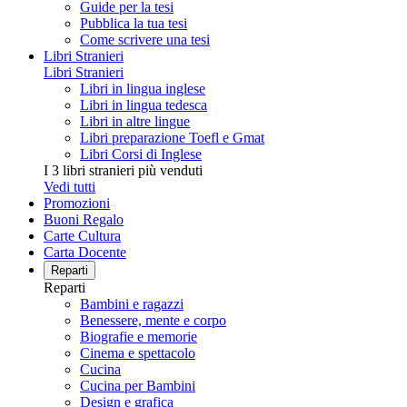
Guide per la tesi
Pubblica la tua tesi
Come scrivere una tesi
Libri Stranieri
Libri Stranieri
Libri in lingua inglese
Libri in lingua tedesca
Libri in altre lingue
Libri preparazione Toefl e Gmat
Libri Corsi di Inglese
I 3 libri stranieri più venduti
Vedi tutti
Promozioni
Buoni Regalo
Carte Cultura
Carta Docente
Reparti
Reparti
Bambini e ragazzi
Benessere, mente e corpo
Biografie e memorie
Cinema e spettacolo
Cucina
Cucina per Bambini
Design e grafica