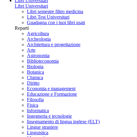
Libri Universitari
Libri Universitari
Libri semestre filtro medicina
Libri Test Universitari
Guadagna con i tuoi libri usati
Reparti
Agricoltura
Archeologia
Architettura e progettazione
Arte
Astronomia
Biblioteconomia
Biologia
Botanica
Chimica
Diritto
Economia e management
Educazione e Formazione
Filosofia
Fisica
Informatica
Ingegneria e tecnologie
Insegnamento di lingua inglese (ELT)
Lingue straniere
Linguistica