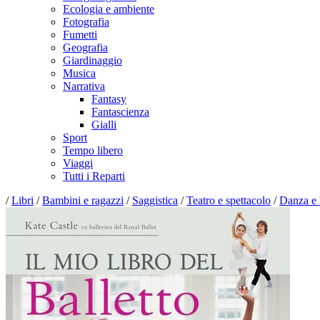
Ecologia e ambiente
Fotografia
Fumetti
Geografia
Giardinaggio
Musica
Narrativa
Fantasy
Fantascienza
Gialli
Sport
Tempo libero
Viaggi
Tutti i Reparti
/
Libri
/
Bambini e ragazzi
/
Saggistica
/
Teatro e spettacolo
/
Danza e 