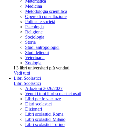
Matematica
Medicina
Metodologia scientifica
Opere di consultazione
Politica e società
Psicologia
Religione
Sociologia
Storia
Studi antropologici
Studi letterari
Veterinaria
Zoologia
I 3 libri universitari più venduti
Vedi tutti
Libri Scolastici
Libri Scolastici
Adozioni 2026/2027
Vendi i tuoi libri scolastici usati
Libri per le vacanze
Diari scolastici
Dizionari
Libri scolastici Roma
Libri scolastici Milano
Libri scolastici Torino