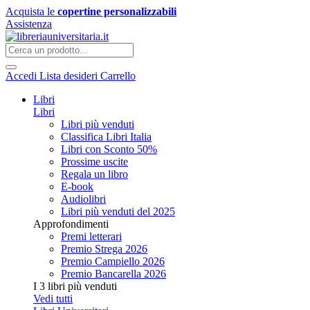
Acquista le
copertine personalizzabili
Assistenza
Accedi
Lista desideri
Carrello
Libri
Libri
Libri più venduti
Classifica Libri Italia
Libri con Sconto 50%
Prossime uscite
Regala un libro
E-book
Audiolibri
Libri più venduti del 2025
Approfondimenti
Premi letterari
Premio Strega 2026
Premio Campiello 2026
Premio Bancarella 2026
I 3 libri più venduti
Vedi tutti