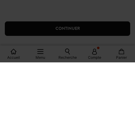
CONTINUER
Accueil
Menu
Recherche
Compte
Panier
-10% POUR LES ÉTUDIANTS
sur l'e-shop et en magasin
OFFERTS EN MAGASIN !
Livraison, réservations et retours
3X SANS FRAIS*
Avec ALMA au moment du paiement