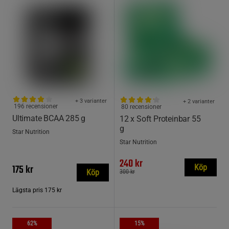
+ 3 varianter
+ 2 varianter
196 recensioner
80 recensioner
Ultimate BCAA 285 g
12 x Soft Proteinbar 55
g
Star Nutrition
Star Nutrition
240 kr
175 kr
Köp
Köp
300 kr
Lägsta pris
175 kr
62%
15%