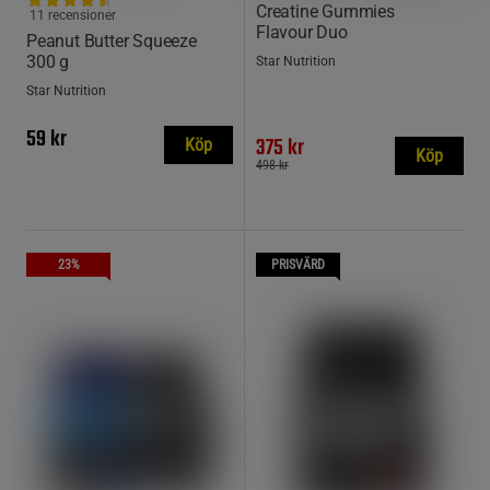
Creatine Gummies
11 recensioner
Flavour Duo
Peanut Butter Squeeze
300 g
Star Nutrition
Star Nutrition
59 kr
375 kr
Köp
Köp
498 kr
23%
PRISVÄRD