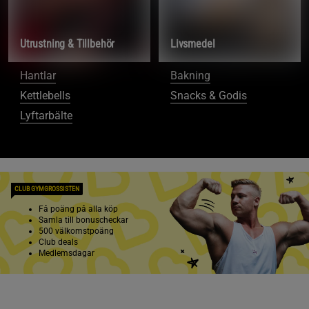
Utrustning & Tillbehör
Livsmedel
Hantlar
Bakning
Kettlebells
Snacks & Godis
Lyftarbälte
CLUB GYMGROSSISTEN
Få poäng på alla köp
Samla till bonuscheckar
500 välkomstpoäng
Club deals
Medlemsdagar
Bli medlem