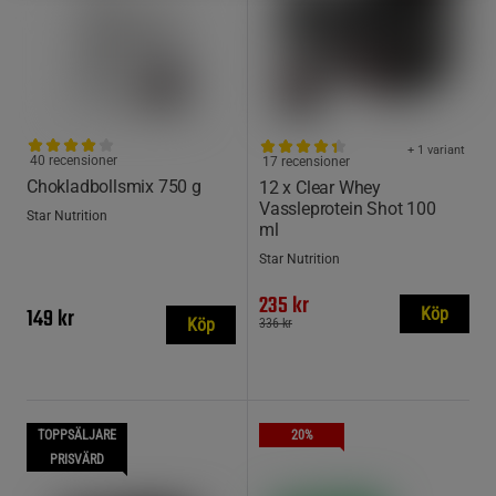
+ 1 variant
40 recensioner
17 recensioner
Chokladbollsmix 750 g
12 x Clear Whey
Vassleprotein Shot 100
Star Nutrition
ml
Star Nutrition
235 kr
149 kr
Köp
Köp
336 kr
TOPPSÄLJARE
20%
PRISVÄRD