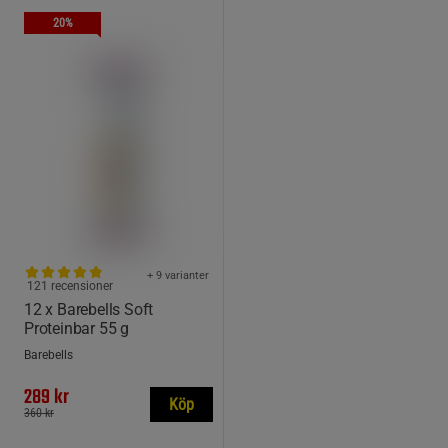
20%
+ 9 varianter
121 recensioner
12 x Barebells Soft
Proteinbar 55 g
Barebells
289 kr
Köp
360 kr