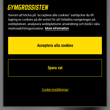
Genom att klicka på "acceptera alla cookies" samtycker du till
lagring av cookies på din enhet för att förbättra navigeringen på
+ 2 varianter
webbplatsen, analysera webbplatsens användning och bistå i våra
64 recensioner
1 recensioner
marknadsföringsinsatser.
More information
15 x Protein Milkshake
Strong Performance
250 ml
Pack
Star Nutrition
Star Nutrition
Acceptera alla cookies
782 kr
264 kr
Köp
Köp
977 kr
330 kr
Spara val
KÖP FLER, SPARA MER
30%
Cookie-inställningar