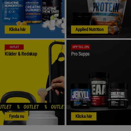
Klicka här
Applied Nutrition
OUTLET
UPP TILL 25%
Kläder & Redskap
Pro Supps
Fynda nu
Klicka här