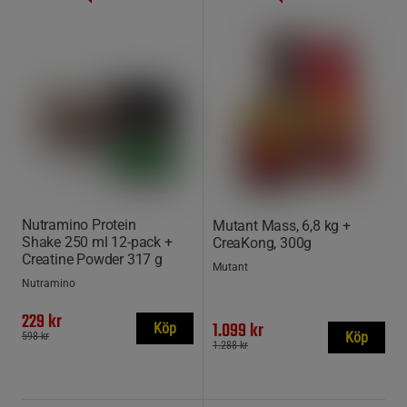
Nutramino Protein
Mutant Mass, 6,8 kg +
Shake 250 ml 12-pack +
CreaKong, 300g
Creatine Powder 317 g
Mutant
Nutramino
229 kr
1.099 kr
Köp
Köp
598 kr
1.288 kr