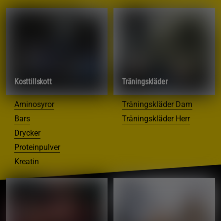
Kosttillskott
Träningskläder
Aminosyror
Träningskläder Dam
Bars
Träningskläder Herr
Drycker
Proteinpulver
Kreatin