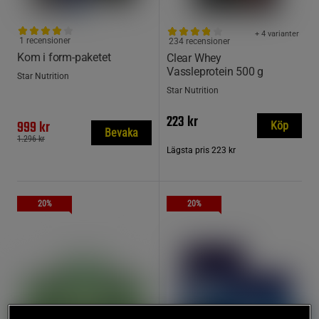
+ 4 varianter
1 recensioner
234 recensioner
Kom i form-paketet
Clear Whey
Vassleprotein 500 g
Star Nutrition
Star Nutrition
223 kr
999 kr
Köp
Bevaka
1.296 kr
Lägsta pris
223 kr
20%
20%